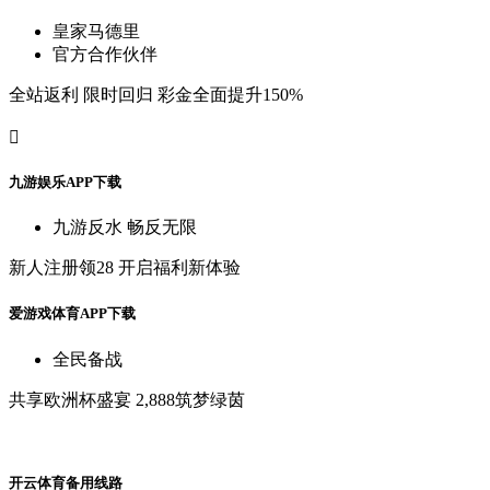
皇
家
马
德
里
官
方
合
作
伙
伴
全
站
返
利
限
时
回
归
彩
金
全
面
提
升
150%

九
游
娱
乐
A
P
P
下
载
九
游
反
水
畅
反
无
限
新
人
注
册
领
28
开
启
福
利
新
体
验
爱
游
戏
体
育
A
P
P
下
载
全
民
备
战
共
享
欧
洲
杯
盛
宴
2,888筑
梦
绿
茵
开
云
体
育
备
用
线
路