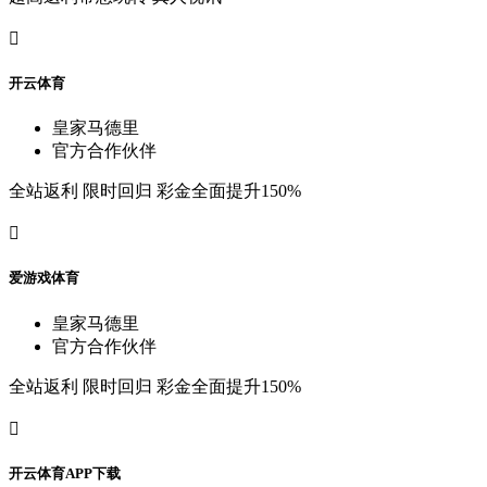

开
云
体
育
皇
家
马
德
里
官
方
合
作
伙
伴
全
站
返
利
限
时
回
归
彩
金
全
面
提
升
150%

爱
游
戏
体
育
皇
家
马
德
里
官
方
合
作
伙
伴
全
站
返
利
限
时
回
归
彩
金
全
面
提
升
150%

开
云
体
育
A
P
P
下
载