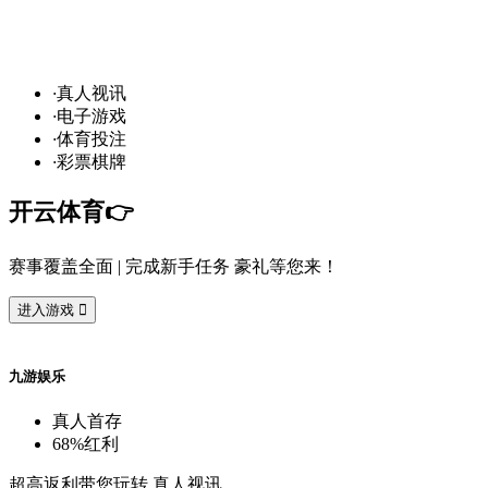
发
财
通
道
，球
场
争
霸
！开
云
10
万
奖
金
悬
赏
·
真
人
视
讯
·
电
子
游
戏
·
体
育
投
注
·
彩
票
棋
牌
开
云
体
育
👉️
赛
事
覆
盖
全
面
| 完
成
新
手
任
务
豪
礼
等
您
来
！
进
入
游
戏

九
游
娱
乐
真
人
首
存
68%
红
利
超
高
返
利
带
您
玩
转
真
人
视
讯