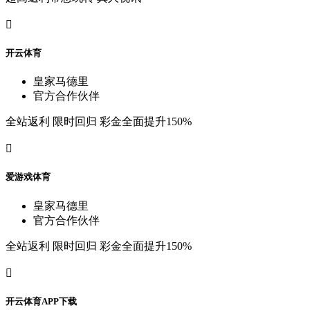

开
云
体
育
皇
家
马
德
里
官
方
合
作
伙
伴
全
站
返
利
限
时
回
归
彩
金
全
面
提
升
150%

爱
游
戏
体
育
皇
家
马
德
里
官
方
合
作
伙
伴
全
站
返
利
限
时
回
归
彩
金
全
面
提
升
150%

开
云
体
育
A
P
P
下
载