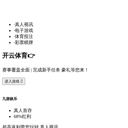
·
真
人
视
讯
·
电
子
游
戏
·
体
育
投
注
·
彩
票
棋
牌
开
云
体
育
👉️
赛
事
覆
盖
全
面
| 完
成
新
手
任
务
豪
礼
等
您
来
！
进
入
游
戏

九
游
娱
乐
真
人
首
存
68%
红
利
超
高
返
利
带
您
玩
转
真
人
视
讯