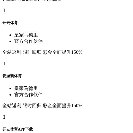

开
云
体
育
皇
家
马
德
里
官
方
合
作
伙
伴
全
站
返
利
限
时
回
归
彩
金
全
面
提
升
150%

爱
游
戏
体
育
皇
家
马
德
里
官
方
合
作
伙
伴
全
站
返
利
限
时
回
归
彩
金
全
面
提
升
150%

开
云
体
育
A
P
P
下
载